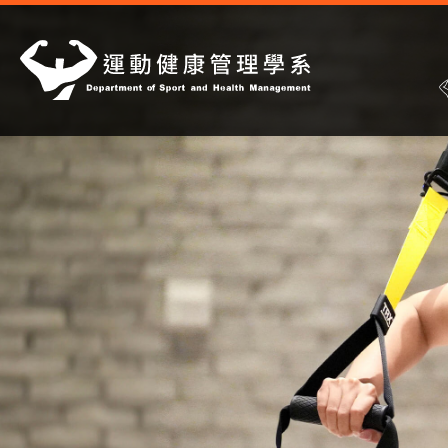
到
主
要
內
容
區
塊