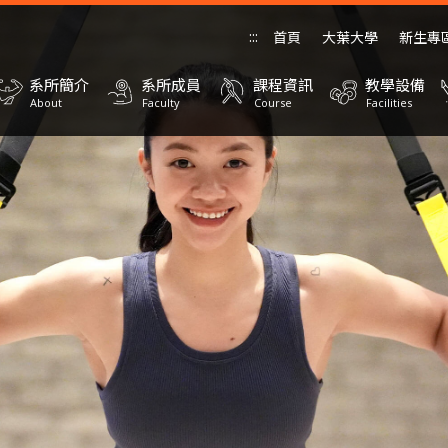
:::
首頁
大葉大學
新生專
系所簡介
系所成員
課程資訊
教學設備