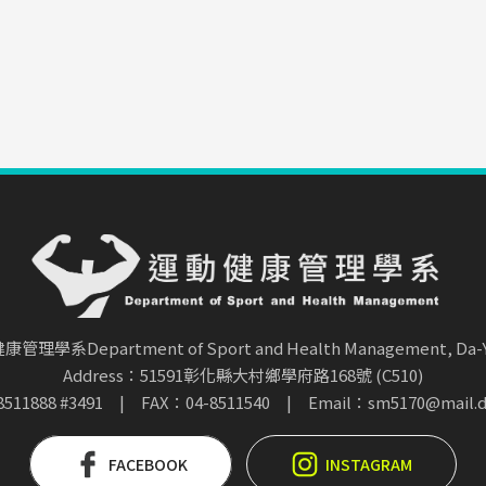
系Department of Sport and Health Management, Da-Yeh
Address：51591彰化縣大村鄉學府路168號 (C510)
511888 #3491
|
FAX：04-8511540
|
Email：
sm5170@mail.d
FACEBOOK
INSTAGRAM