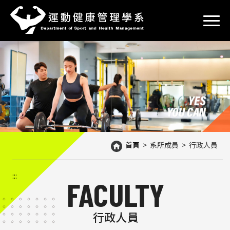
到
主
要
內
容
區
塊
首頁
>
系所成員
>
行政人員
:::
FACULTY
行政人員