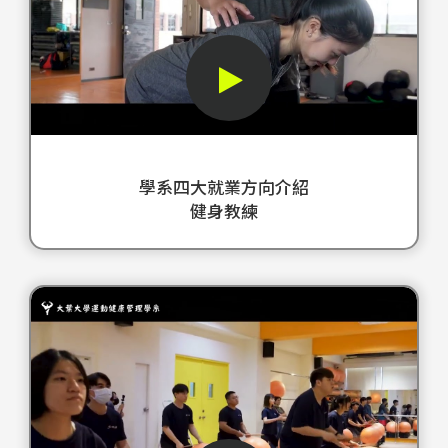
就
簡
的
的
業
單
敘
學
方
但
述
術
向
你
展
機
介
休
示
構
紹
息
了
培
－
了
大
養
學系四大就業方向介紹
健
嗎
葉
學
健身教練
身
成
運
生
教
為
動
成
練
專
健
為
學
健
業
康
在
系
身
的
管
運
四
很
肌
理
動
大
簡
能
學
健
就
單
調
系
康
業
但
理
的
管