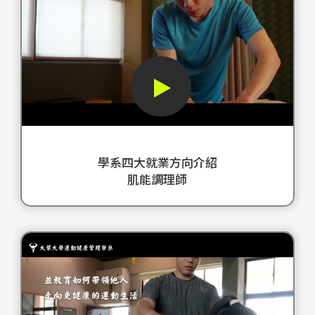
大
形
健
就
象
康
業
短
管
方
片
理
向
通
學
介
過
系
紹
生
作
－
動
為
學系四大就業方向介紹
肌
的
一
肌能調理師
能
影
個
調
像
專
理
和
業
學
師
引
充
系
放
人
滿
四
鬆
入
活
大
很
勝
力