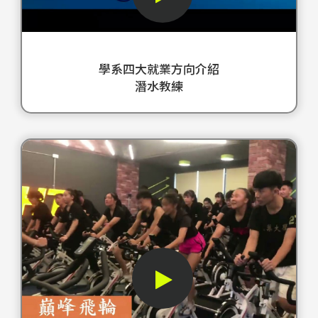
護
htt
介
的
教
與
si=
紹
上
練
傳
7TC
－
嗎
訓
統
學系四大就業方向介紹
潛
大
練
整
潛水教練
水
葉
課
復
教
運
程
訓
練
健
強
練
這
潛
系
化
課
部
水
擁
學
程
形
很
有
生
這
象
簡
專
對
是
短
單
業
正
一
片
但
的
確
段
通
您
團
運
介
過
安
課
動
紹
生
全
教
姿
學