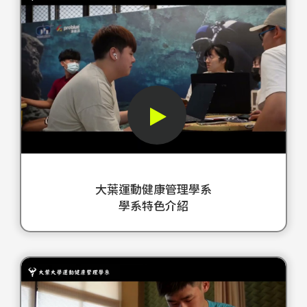
心
這
熱
部
情
形
夢
象
想
短
這
片
一
旨
切
在
都
向
將
觀
大葉運動健康管理學系
在
眾
學系特色介紹
這
展
裡
示
成
大
學
真
葉
系
這
運
四
部
動