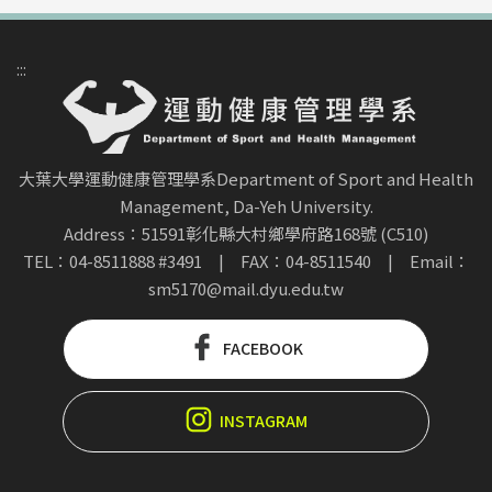
段
練
系
影
勢
容
影
這
提
片
展
還
片
一
供
網
:::
示
包
旨
職
的
址
各
含
在
業
相
http
專
了
展
方
關
JC4
業
新
示
大葉大學運動健康管理學系Department of Sport and Health
向
學
Ed6
頁
聞
Management, Da-Yeh University.
潛
的
習
si=
目
Address：51591彰化縣大村鄉學府路168號 (C510)
影
水
吸
和
的
TEL：04-8511888 #3491
|
FAX：04-8511540
|
Email：
片
教
引
發
sm5170@mail.dyu.edu.tw
形
的
練
力
展
象
採
這
並
機
旗
FACEBOOK
訪
一
介
會
幟
片
職
紹
影
影
段
業
學
片
INSTAGRAM
片
影
方
系
網
網
片
向
提
址