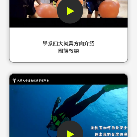
方
您
師
核
理
向
做
大
心
領
介
對
葉
價
域
紹
了
運
值
有
－
嗎
健
和
所
學系四大就業方向介紹
團
大
系
特
造
團課教練
課
葉
擁
色
詣
教
運
有
影
的
練
健
專
片
專
學
運
系
業
網
業
系
動
擁
的
址
人
四
很
有
運
http
士
大
簡
專
動
d_A
影
就
單
業
按
si=
片
業
但
的
摩
網
方
您
健
防
址
向
跟
身