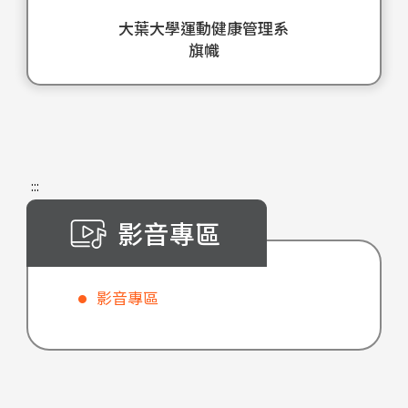
示
運
課
導
身
能
大葉大學運動健康管理系
大
動
程
基
教
調
旗幟
葉
健
強
礎
練
理
大
康
化
這
這
師
學
管
學
段
一
的
運
理
生
影
專
工
動
學
實
片
業
作
健
系
際
:::
旨
方
內
康
的
演
在
向
容
影音專區
管
核
練
展
的
和
理
心
的
示
興
相
系
價
實
學
趣
關
影音專區
的
值
際
生
並
就
特
和
基
團
展
業
色
特
礎
課
示
前
和
色
這
教
學
景
優
內