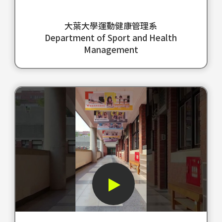
動
嗎
練
勢
系
的
大
訓
的
四
大葉大學運動健康管理系
影
葉
練
基
大
Department of Sport and Health
像
運
課
礎
就
Management
和
健
程
這
業
引
系
強
段
方
人
擁
化
影
向
這
入
有
學
片
之
段
勝
專
生
將
一
影
的
業
帶
旨
的
片
敘
的
領
在
影
旨
述
潛
學
吸
片
在
展
水
員
引
重
向
示
教
運
學
點
觀
了
練
動
生
關
眾
大
訓
的
對
於
展
葉
練
引
健
肌