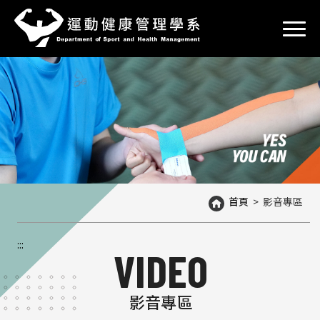
到
主
要
內
容
區
塊
首頁
>
影音專區
:::
VIDEO
影音專區