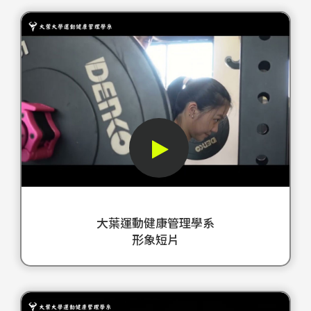
決
心
熱
情
夢
想
這
一
切
都
將
大葉運動健康管理學系
在
形象短片
這
裡
成
決
真