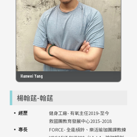
Hanwei Yang
楊翰莛-翰莛
健身工廠- 有氧主任2019-至今
經歷
救國團教育發展中心2015-2018
FORCE- 全能槓鈴、樂活瑜珈團課教練
專長