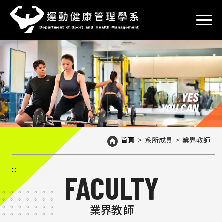
到
主
要
內
容
區
塊
首頁
>
系所成員
>
業界教師
:::
FACULTY
業界教師