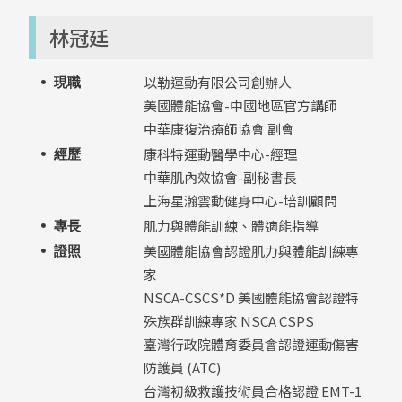
林冠廷
以勒運動有限公司創辦人
現職
美國體能協會-中國地區官⽅講師
中華康復治療師協會 副會
康科特運動醫學中⼼-經理
經歷
中華肌內效協會-副秘書長
上海星瀚雲動健⾝中⼼-培訓顧問
肌力與體能訓練、體適能指導
專長
美國體能協會認證肌⼒與體能訓練專
證照
家
NSCA-CSCS*D 美國體能協會認證特
殊族群訓練專家 NSCA CSPS
臺灣⾏政院體育委員會認證運動傷害
防護員 (ATC)
台灣初級救護技術員合格認證 EMT-1