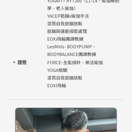
YOGAFIT RYT200（L1-L4、瑜珈解剖
學、老人瑜伽）
YACEP筋膜x瑜珈手法
滾筒自我筋膜放鬆
筋膜與運動按摩處理
EOXi飛輪團課教練
LesMills- BODYPUMP、
BODYBALANCE團課教練
FORCE-全能槓鈴、樂活瑜珈
證照
YOGA相關
滾筒自我筋膜放鬆
EOXI飛輪